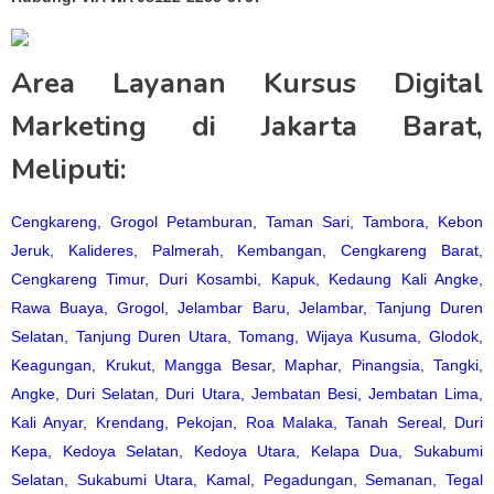
Area Layanan Kursus Digital
Marketing di Jakarta Barat,
Meliputi:
Cengkareng
,
Grogol Petamburan
,
Taman Sari
,
Tambora
,
Kebon
Jeruk
,
Kalideres
,
Palmerah
,
Kembangan
,
Cengkareng Barat
,
Cengkareng Timur
,
Duri Kosambi
,
Kapuk
,
Kedaung Kali Angke
,
Rawa Buaya
,
Grogol
,
Jelambar Baru
,
Jelambar
,
Tanjung Duren
Selatan
,
Tanjung Duren Utara
,
Tomang
,
Wijaya Kusuma
,
Glodok
,
Keagungan
,
Krukut
,
Mangga Besar
,
Maphar
,
Pinangsia
,
Tangki
,
Angke
,
Duri Selatan
,
Duri Utara
,
Jembatan Besi
,
Jembatan Lima
,
Kali Anyar
,
Krendang
,
Pekojan
,
Roa Malaka
,
Tanah Sereal
,
Duri
Kepa
,
Kedoya Selatan
,
Kedoya Utara
,
Kelapa Dua
,
Sukabumi
Selatan
,
Sukabumi Utara
,
Kamal
,
Pegadungan
,
Semanan
,
Tegal