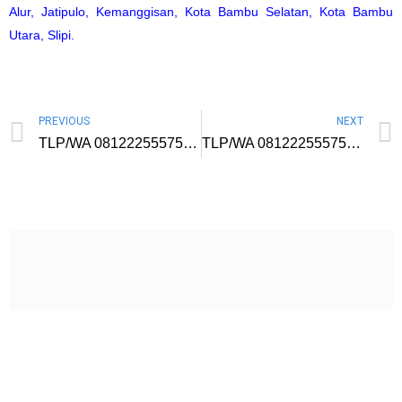
Alur
,
Jatipulo
,
Kemanggisan
,
Kota Bambu Selatan
,
Kota Bambu
Utara
,
Slipi
.
PREVIOUS
NEXT
TLP/WA 081222555757 Kursus Digital Marketing di Tidore Kepulauan Untuk Pengusaha Mentor Profesional Biaya Murah
TLP/WA 081222555757 Kursus Digital Marketing di Warakas Jakarta Utara Untuk Pebisnis Mentor Berpengalaman Harga Murah