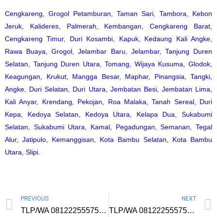
Cengkareng
,
Grogol Petamburan
,
Taman Sari
,
Tambora
,
Kebon
Jeruk
,
Kalideres
,
Palmerah
,
Kembangan
,
Cengkareng Barat
,
Cengkareng Timur
,
Duri Kosambi
,
Kapuk
,
Kedaung Kali Angke
,
Rawa Buaya
,
Grogol
,
Jelambar Baru
,
Jelambar
,
Tanjung Duren
Selatan
,
Tanjung Duren Utara
,
Tomang
,
Wijaya Kusuma
,
Glodok
,
Keagungan
,
Krukut
,
Mangga Besar
,
Maphar
,
Pinangsia
,
Tangki
,
Angke
,
Duri Selatan
,
Duri Utara
,
Jembatan Besi
,
Jembatan Lima
,
Kali Anyar
,
Krendang
,
Pekojan
,
Roa Malaka
,
Tanah Sereal
,
Duri
Kepa
,
Kedoya Selatan
,
Kedoya Utara
,
Kelapa Dua
,
Sukabumi
Selatan
,
Sukabumi Utara
,
Kamal
,
Pegadungan
,
Semanan
,
Tegal
Alur
,
Jatipulo
,
Kemanggisan
,
Kota Bambu Selatan
,
Kota Bambu
Utara
,
Slipi
.
PREVIOUS
NEXT
TLP/WA 081222555757 Kursus Digital Marketing di Kelapa Gading Timur Jakarta Utara Untuk Pebisnis Harga Termurah Materi Lengkap
TLP/WA 081222555757 Kursus Digital Marketing di Prabumulih Untuk Pengusaha Mentor Profesional Biaya Murah