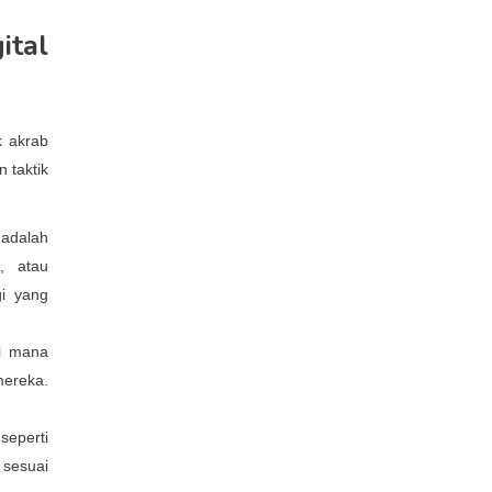
tal
k akrab
 taktik
adalah
, atau
gi yang
di mana
mereka.
seperti
 sesuai