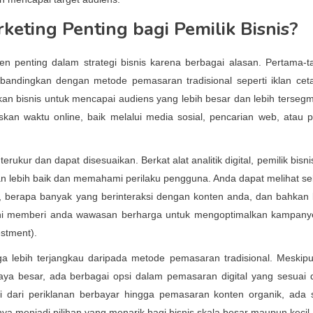
keting Penting bagi Pemilik Bisnis?
en penting dalam strategi bisnis karena berbagai alasan. Pertama-t
andingkan dengan metode pemasaran tradisional seperti iklan cet
kan bisnis untuk mencapai audiens yang lebih besar dan lebih tersegm
kan waktu online, baik melalui media sosial, pencarian web, atau p
 terukur dan dapat disesuaikan. Berkat alat analitik digital, pemilik bisn
n lebih baik dan memahami perilaku pengguna. Anda dapat melihat s
a, berapa banyak yang berinteraksi dengan konten anda, dan bahkan
Ini memberi anda wawasan berharga untuk mengoptimalkan kampan
stment).
uga lebih terjangkau daripada metode pemasaran tradisional. Meskipu
iaya besar, ada berbagai opsi dalam pemasaran digital yang sesuai
i dari periklanan berbayar hingga pemasaran konten organik, ada s
ya menjadi pilihan yang menarik bagi bisnis skala besar maupun kecil.