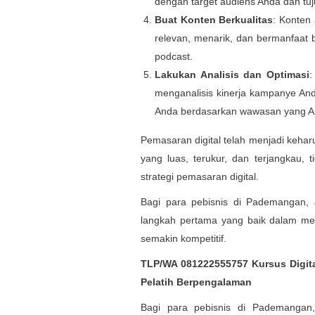
dengan target audiens Anda dan tu
Buat Konten Berkualitas
: Konten
relevan, menarik, dan bermanfaat ba
podcast.
Lakukan Analisis dan Optimasi
:
menganalisis kinerja kampanye Anda.
Anda berdasarkan wawasan yang A
Pemasaran digital telah menjadi keharus
yang luas, terukur, dan terjangkau,
strategi pemasaran digital.
Bagi para pebisnis di Pademangan, J
langkah pertama yang baik dalam men
semakin kompetitif.
TLP/WA 081222555757 Kursus Digita
Pelatih Berpengalaman
Bagi para pebisnis di Pademangan,