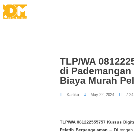
TLP/WA 0812225
di Pademangan 
Biaya Murah Pe
Kartika
May 22, 2024
7:24
TLP/WA 081222555757 Kursus Digita
Pelatih Berpengalaman
– Di tengah 