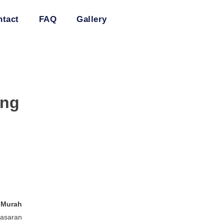
ntact
FAQ
Gallery
ing
 Murah
masaran