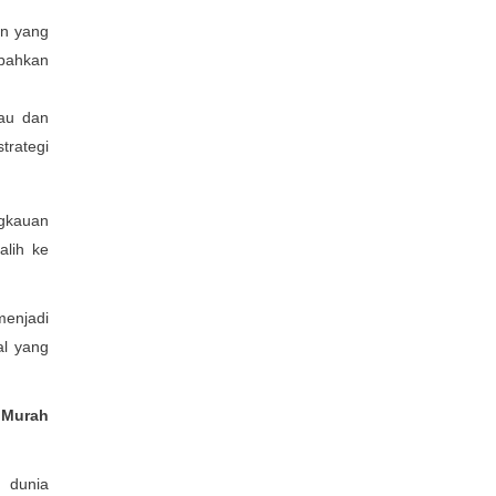
en yang
 bahkan
tau dan
trategi
ngkauan
alih ke
menjadi
al yang
 Murah
 dunia