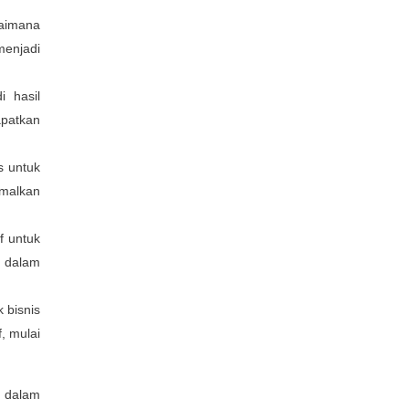
gaimana
enjadi
i hasil
apatkan
s untuk
malkan
f untuk
k dalam
 bisnis
, mulai
u dalam