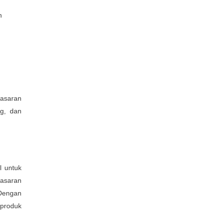
masaran
ng, dan
l untuk
masaran
 Dengan
 produk