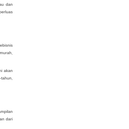
kau dan
perluas
ebisnis
 murah,
mi akan
tahun,
ampilan
an dari