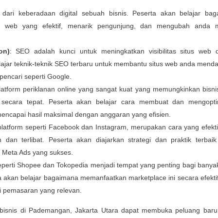
 dari keberadaan digital sebuah bisnis. Peserta akan belajar ba
 web yang efektif, menarik pengunjung, dan mengubah anda m
on)
: SEO adalah kunci untuk meningkatkan visibilitas situs web d
elajar teknik-teknik SEO terbaru untuk membantu situs web anda mend
 pencari seperti Google.
latform periklanan online yang sangat kuat yang memungkinkan bisni
 secara tepat. Peserta akan belajar cara membuat dan mengopti
encapai hasil maksimal dengan anggaran yang efisien.
 platform seperti Facebook dan Instagram, merupakan cara yang efekti
dan terlibat. Peserta akan diajarkan strategi dan praktik terbai
Meta Ads yang sukses.
seperti Shopee dan Tokopedia menjadi tempat yang penting bagi banyak
 akan belajar bagaimana memanfaatkan marketplace ini secara efektif
gi pemasaran yang relevan.
pebisnis di Pademangan, Jakarta Utara dapat membuka peluang bar