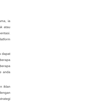
ama, ia
ak atau
entasi.
latform
is dapat
eberapa
 berapa
ye anda
n iklan
 dengan
trategi