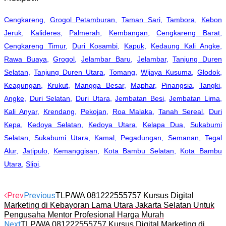
Cengkareng
,
Grogol Petamburan
,
Taman Sari
,
Tambora
,
Kebon
Jeruk
,
Kalideres
,
Palmerah
,
Kembangan
,
Cengkareng Barat
,
Cengkareng Timur
,
Duri Kosambi
,
Kapuk
,
Kedaung Kali Angke
,
Rawa Buaya
,
Grogol
,
Jelambar Baru
,
Jelambar
,
Tanjung Duren
Selatan
,
Tanjung Duren Utara
,
Tomang
,
Wijaya Kusuma
,
Glodok
,
Keagungan
,
Krukut
,
Mangga Besar
,
Maphar
,
Pinangsia
,
Tangki
,
Angke
,
Duri Selatan
,
Duri Utara
,
Jembatan Besi
,
Jembatan Lima
,
Kali Anyar
,
Krendang
,
Pekojan
,
Roa Malaka
,
Tanah Sereal
,
Duri
Kepa
,
Kedoya Selatan
,
Kedoya Utara
,
Kelapa Dua
,
Sukabumi
Selatan
,
Sukabumi Utara
,
Kamal
,
Pegadungan
,
Semanan
,
Tegal
Alur
,
Jatipulo
,
Kemanggisan
,
Kota Bambu Selatan
,
Kota Bambu
Utara
,
Slipi
.
Prev
Previous
TLP/WA 081222555757 Kursus Digital
Marketing di Kebayoran Lama Utara Jakarta Selatan Untuk
Pengusaha Mentor Profesional Harga Murah
Next
TLP/WA 081222555757 Kursus Digital Marketing di