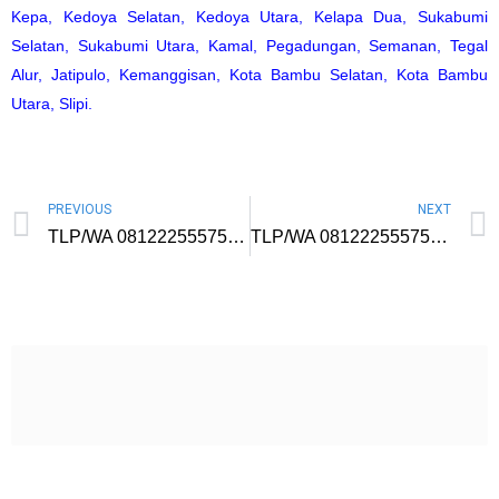
Kepa
,
Kedoya Selatan
,
Kedoya Utara
,
Kelapa Dua
,
Sukabumi
Selatan
,
Sukabumi Utara
,
Kamal
,
Pegadungan
,
Semanan
,
Tegal
Alur
,
Jatipulo
,
Kemanggisan
,
Kota Bambu Selatan
,
Kota Bambu
Utara
,
Slipi
.
PREVIOUS
NEXT
TLP/WA 081222555757 Kursus Digital Marketing di Bekasi Untuk Pebisnis Pengajar Berpengalaman Biaya Murah
TLP/WA 081222555757 Kursus Digital Marketing di Cilandak Barat Jakarta Selatan Untuk Pengusaha Pengajar Berpengalaman Biaya Murah