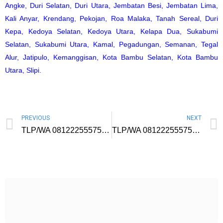
Angke
,
Duri Selatan
,
Duri Utara
,
Jembatan Besi
,
Jembatan Lima
,
Kali Anyar
,
Krendang
,
Pekojan
,
Roa Malaka
,
Tanah Sereal
,
Duri
Kepa
,
Kedoya Selatan
,
Kedoya Utara
,
Kelapa Dua
,
Sukabumi
Selatan
,
Sukabumi Utara
,
Kamal
,
Pegadungan
,
Semanan
,
Tegal
Alur
,
Jatipulo
,
Kemanggisan
,
Kota Bambu Selatan
,
Kota Bambu
Utara
,
Slipi
.
PREVIOUS
NEXT
TLP/WA 081222555757 Kursus Digital Marketing di Kediri Untuk Pengusaha Harga Termurah Pengajar Profesional
TLP/WA 081222555757 Kursus Digital Marketing di Jelambar Baru Jakarta Barat Untuk Pebisnis Mentor Berpengalaman Harga Murah