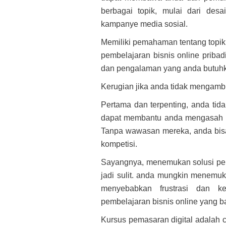
berbagai topik, mulai dari de
kampanye media sosial.
Memiliki pemahaman tentang topik –
pembelajaran bisnis online priba
dan pengalaman yang anda butuhkan
Kerugian jika anda tidak mengambil 
Pertama dan terpenting, anda tid
dapat membantu anda mengasah ke
Tanpa wawasan mereka, anda bisa 
kompetisi.
Sayangnya, menemukan solusi pemb
jadi sulit. anda mungkin menemuk
menyebabkan frustrasi dan k
pembelajaran bisnis online yang b
Kursus pemasaran digital adalah