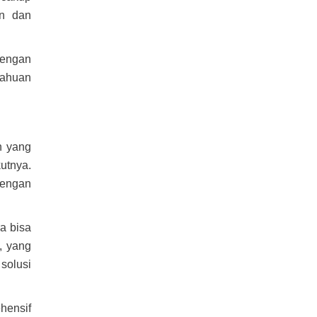
en dan
 Dengan
tahuan
n yang
utnya.
dengan
a bisa
, yang
olusi
hensif