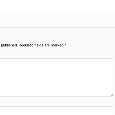
 published.
Required fields are marked
*