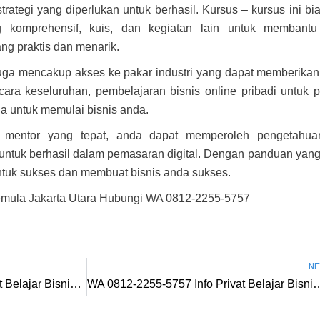
 strategi yang diperlukan untuk berhasil. Kursus – kursus ini b
 komprehensif, kuis, dan kegiatan lain untuk membant
ng praktis dan menarik.
i juga mencakup akses ke pakar industri yang dapat memberikan
cara keseluruhan, pembelajaran bisnis online pribadi untuk 
a untuk memulai bisnis anda.
 mentor yang tepat, anda dapat memperoleh pengetahu
untuk berhasil dalam pemasaran digital. Dengan panduan yang 
untuk sukses dan membuat bisnis anda sukses.
 Pemula Jakarta Utara Hubungi WA 0812-2255-5757
NE
WA 0812-2255-5757 Info Privat Belajar Bisnis Online Pemula Jakarta Barat
WA 0812-2255-5757 Info Privat Belajar Bisn